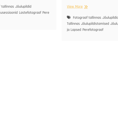
re
Hanna-
 tallinnas
Jõulupildid
View More
Liisi
lusessioonid
Lastefotograaf
Pere
pere
Fotograaf tallinnas
Jõulupildi
Tallinnas
Jõulupildistamised
Jõul
ja Lapsed
Perefotograaf