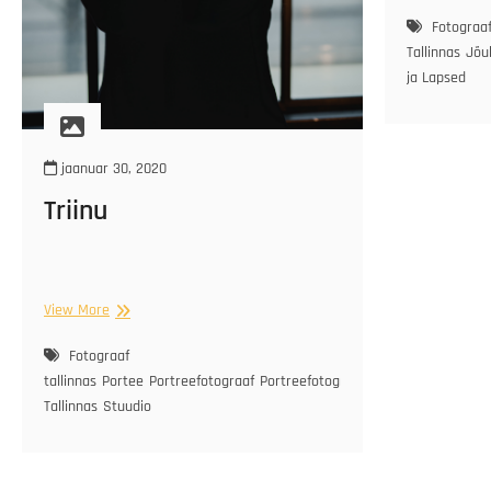
pe
Fotograaf
Tallinnas
Jõu
ja Lapsed
jaanuar 30, 2020
Triinu
Triinu
View More
Fotograaf
tallinnas
Portee
Portreefotograaf
Portreefotograaf
Tallinnas
Stuudio