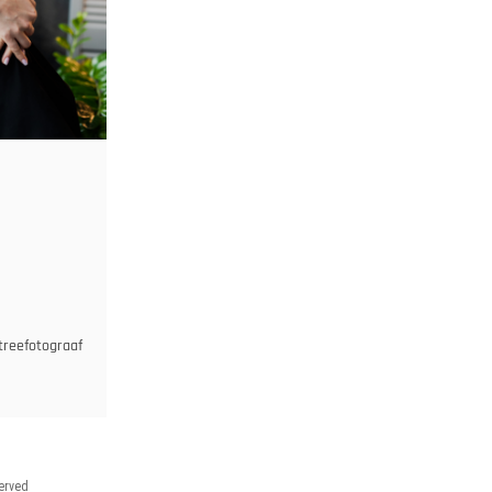
treefotograaf
served