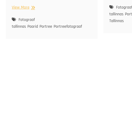
H&T
View More
Fotograa
tallinnas
Por
Fotograaf
Tallinnas
tallinnas
Paarid
Portree
Portreefotograaf