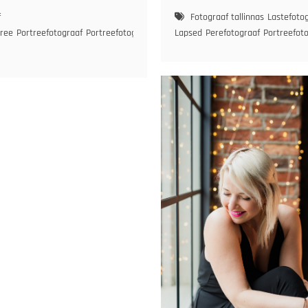
f
Fotograaf tallinnas
Lastefoto
tree
Portreefotograaf
Portreefotograaf
Lapsed
Perefotograaf
Portreefot