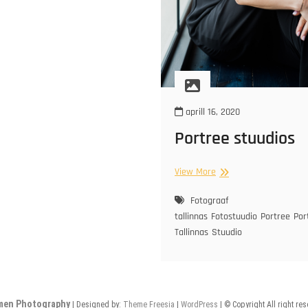
aprill 16, 2020
Portree stuudios
Portree
View More
stuudios
Fotograaf
tallinnas
Fotostuudio
Portree
Por
Tallinnas
Stuudio
men Photography
| Designed by:
Theme Freesia
|
WordPress
| © Copyright All right re