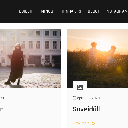
 Photography
HY
ESILEHT
MINUST
HINNAKIRI
BLOGI
INSTAGRAM
2020
aprill 16, 2020
nn
Suveidüll
alinn
Suveidüll
View More