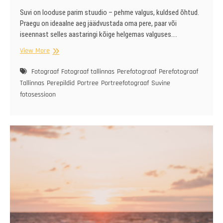
Suvi on looduse parim stuudio – pehme valgus, kuldsed õhtud.
Praegu on ideaalne aeg jäädvustada oma pere, paar või
iseennast selles aastaringi kõige helgemas valguses.…
Suvised
View More
fotosessioonid
Fotograaf
Fotograaf tallinnas
Perefotograaf
Perefotograaf
Tallinnas
Perepildid
Portree
Portreefotograaf
Suvine
fotosessioon