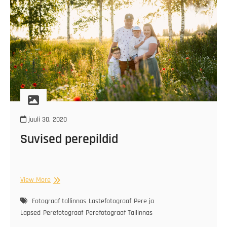
juuli 30, 2020
Suvised perepildid
Suvised
View More
perepildid
Fotograaf tallinnas
Lastefotograaf
Pere ja
Lapsed
Perefotograaf
Perefotograaf Tallinnas