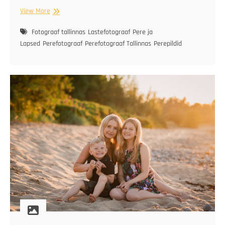
Hanna-
View More
Liisi
perega
Fotograaf tallinnas
Lastefotograaf
Pere ja
Lapsed
Perefotograaf
Perefotograaf Tallinnas
Perepildid