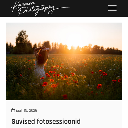
Skip
Karmen
KARMEN PHOTOGRAPHY
to
Photography
content
juuli 15, 2026
Suvised fotosessioonid