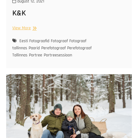
august 12, 2021
K&K
K&K
View More
Eesti Fotograafid
Fotograaf
Fotograaf
tallinnas
Paarid
Perefotograaf
Perefotograaf
Tallinnas
Portree
Portreesessioon