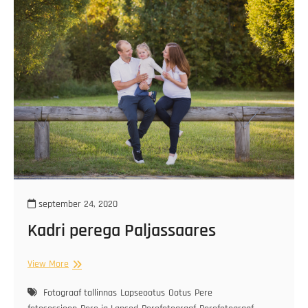
september 24, 2020
Kadri perega Paljassaares
Kadri
View More
perega
Paljassaares
Fotograaf tallinnas
Lapseootus
Ootus
Pere