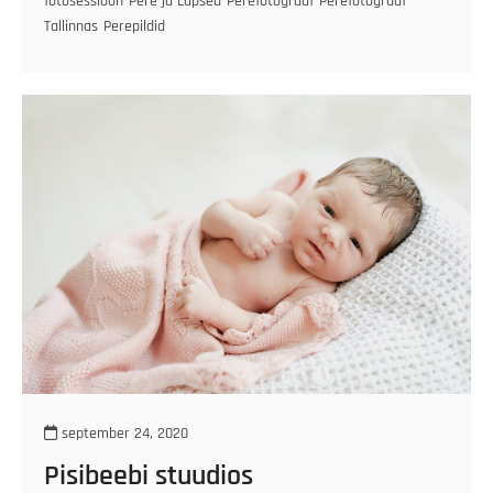
fotosessioon
Pere ja Lapsed
Perefotograaf
Perefotograaf
Tallinnas
Perepildid
september 24, 2020
Pisibeebi stuudios