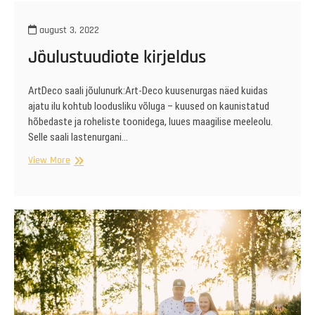
ja
A
august 3, 2022
saal
Jõulustuudiote kirjeldus
ArtDeco saali jõulunurk:Art-Deco kuusenurgas näed kuidas
ajatu ilu kohtub loodusliku võluga – kuused on kaunistatud
hõbedaste ja roheliste toonidega, luues maagilise meeleolu.
Selle saali lastenurgani…
Jõulustuudiote
View More
kirjeldus