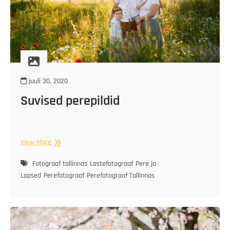
juuli 30, 2020
Suvised perepildid
Suvised
View More
perepildid
Fotograaf tallinnas
Lastefotograaf
Pere ja
Lapsed
Perefotograaf
Perefotograaf Tallinnas