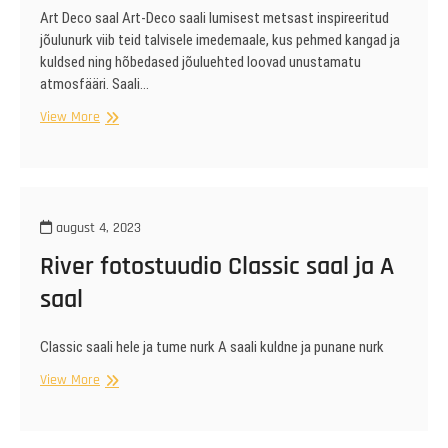
Art Deco saal Art-Deco saali lumisest metsast inspireeritud
jõulunurk viib teid talvisele imedemaale, kus pehmed kangad ja
kuldsed ning hõbedased jõuluehted loovad unustamatu
atmosfääri. Saali…
2024
View More
jõulustuudiote
kirjeldused
august 4, 2023
River fotostuudio Classic saal ja A
saal
Classic saali hele ja tume nurk A saali kuldne ja punane nurk
River
View More
fotostuudio
Classic
saal