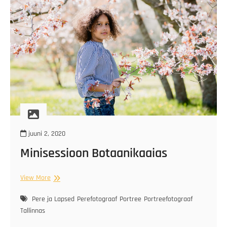
juuni 2, 2020
Minisessioon Botaanikaaias
Minisessioon
View More
Botaanikaaias
Pere ja Lapsed
Perefotograaf
Portree
Portreefotograaf
Tallinnas