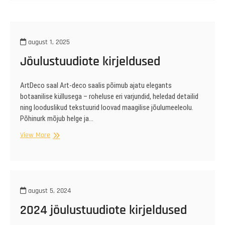
august 1, 2025
Jõulustuudiote kirjeldused
ArtDeco saal Art-deco saalis põimub ajatu elegants
botaanilise küllusega – roheluse eri varjundid, heledad detailid
ning looduslikud tekstuurid loovad maagilise jõulumeeleolu.
Põhinurk mõjub helge ja…
Jõulustuudiote
View More
kirjeldused
august 5, 2024
2024 jõulustuudiote kirjeldused