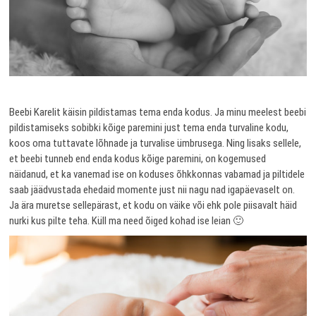
Beebi Karelit käisin pildistamas tema enda kodus. Ja minu meelest beebi
pildistamiseks sobibki kõige paremini just tema enda turvaline kodu,
koos oma tuttavate lõhnade ja turvalise ümbrusega. Ning lisaks sellele,
et beebi tunneb end enda kodus kõige paremini, on kogemused
näidanud, et ka vanemad ise on koduses õhkkonnas vabamad ja piltidele
saab jäädvustada ehedaid momente just nii nagu nad igapäevaselt on.
Ja ära muretse sellepärast, et kodu on väike või ehk pole piisavalt häid
nurki kus pilte teha. Küll ma need õiged kohad ise leian 🙂