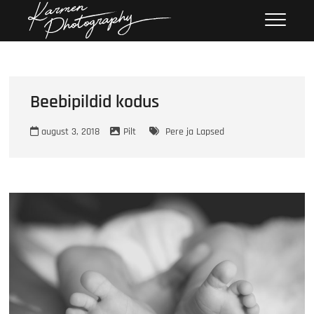
Skip
Karmen
KARMEN PHOTOGRAPHY
to
Photography
content
Beebipildid kodus
august 3, 2018
Pilt
Pere ja Lapsed