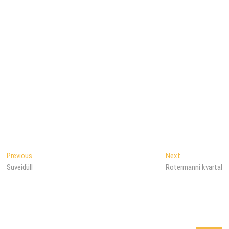
Navigeerimine
Previous
Next
Previous
Next
post:
post:
Suveidüll
Rotermanni kvartal