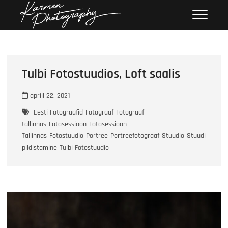
Skip
Karmen
KARMEN PHOTOGRAPHY
to
Photography
content
Tulbi Fotostuudios, Loft saalis
aprill 22, 2021
Eesti Fotograafid
Fotograaf
Fotograaf
tallinnas
Fotosessioon
Fotosessioon
Tallinnas
Fotostuudio
Portree
Portreefotograaf
Stuudio
Stuudios
pildistamine
Tulbi Fotostuudio