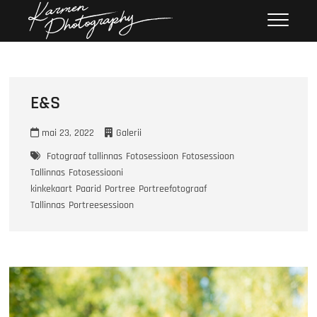
Skip
Karmen
KARMEN PHOTOGRAPHY
to
Photography
content
E&S
mai 23, 2022
Galerii
Fotograaf tallinnas
Fotosessioon
Fotosessioon
Tallinnas
Fotosessiooni
kinkekaart
Paarid
Portree
Portreefotograaf
Tallinnas
Portreesessioon