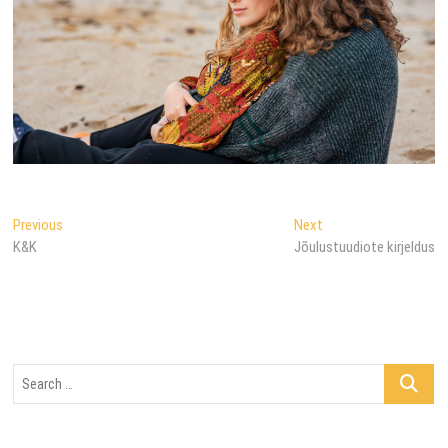
Navigeerimine
Previous
Next
Previous
Next
post:
post:
K&K
Jõulustuudiote kirjeldus
Search
…