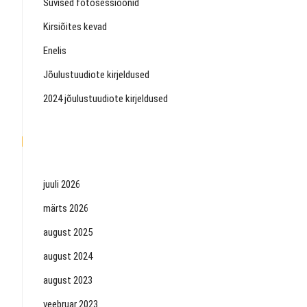
Suvised fotosessioonid
Kirsiõites kevad
Enelis
Jõulustuudiote kirjeldused
2024 jõulustuudiote kirjeldused
ARHIIV
juuli 2026
märts 2026
august 2025
august 2024
august 2023
veebruar 2023