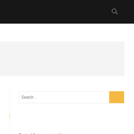
AM
BRONEERI FOTOSESSIOON
d
Portreefotograaf
Portreefotograaf Tallinnas
Talvesessioon
Search
…
VÄRSKED POSTITUSED